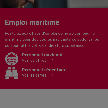
Emploi maritime
Postulez aux offres d’emploi de notre compagnie
maritime pour des postes navigants ou sédentaires
ou soumettez votre candidature spontanée.
Personnel navigant
Voir les offres
Personnel sédentaire
Voir les offres