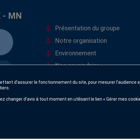
suivant
pratiqu
 - MN
d’infor
Vous d
Présentation du groupe
de la C
Pour p
Notre organisation
à nos
c
Environnement
Ce site
Google 
Nos savoir-faire
htt
htt
Notre flotte
ttant d’assurer le fonctionnement du site, pour mesurer l’audience e
iers.
Nos références
z changer d’avis à tout moment en utilisant le lien « Gérer mes cooki
 Agence de communication Nantes
-
Mentions légales
-
Plan 
Gérer mes cookies