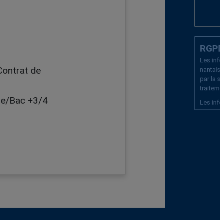
RGPD
Les inf
Contrat de
nantais
par la
traite
ise/Bac +3/4
Les inf
gestio
applic
vous di
d’u
vou
d’u
mot
de 
le 
com
Vous po