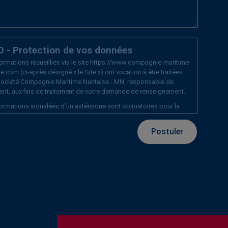
 - Protection de vos données
ormations recueillies via le site https://www.compagnie-maritime-
e.com (ci-après désigné « le Site ») ont vocation à être traitées
 société Compagnie Maritime Nantaise - MN, responsable de
ment, aux fins de traitement de votre demande de renseignement.
ormations signalées d’un astérisque sont obligatoires pour la
n de vos demandes. Conformément à la réglementation
able en matière de protection des données à caractère personnel,
sposez, selon les cas :
n droit d’accès de rectification et de portabilité des informations
s concernant ;
n droit de limitation, d’effacement et d’opposition pour des
ifs légitimes au traitement de vos données ;
la possibilité de nous transmettre des directives afin d’organiser
sort des données vous concernant (conservation, effacement,
munication à un tiers, etc.) en cas de décès ;
uvez exercer ces droits en écrivant à l’adresse électronique