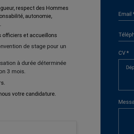
 rigueur, respect des Hommes
ponsabilité, autonomie,
…
fficiers et accueillons
convention de stage pour un
CV *
lisation à durée déterminée
Dép
on 3 mois.
s.
-nous votre candidature.
Messa